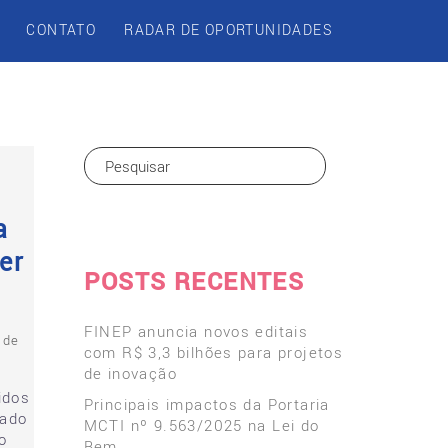
CONTATO
RADAR DE OPORTUNIDADES
a
er
POSTS RECENTES
FINEP anuncia novos editais
 de
com R$ 3,3 bilhões para projetos
o
de inovação
idos
Principais impactos da Portaria
tado
MCTI nº 9.563/2025 na Lei do
o
Bem