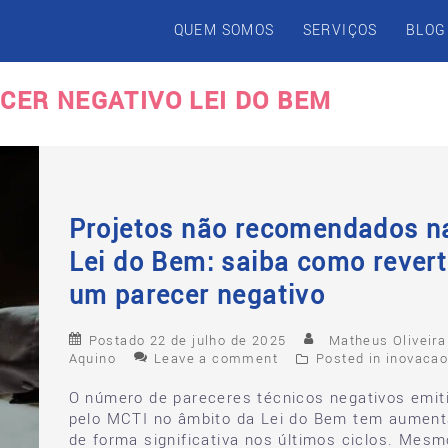
QUEM SOMOS
SERVIÇOS
BLOG
CER NEGATIVO LEI DO BEM
Projetos não recomendados n
Lei do Bem: saiba como revert
um parecer negativo
Postado
22 de julho de 2025
Matheus Oliveira
Aquino
Leave a comment
Posted in
inovaca
O número de pareceres técnicos negativos emit
pelo MCTI no âmbito da Lei do Bem tem aumen
de forma significativa nos últimos ciclos. Mesm