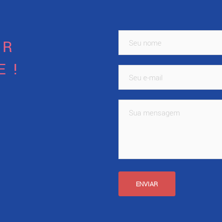
AR
E!