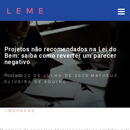
Skip
to
content
Projetos não recomendados na Lei do
Bem: saiba como reverter um parecer
negativo
Postado
22 DE JULHO DE 2025
MATHEUS
OLIVEIRA DE AQUINO
INOVACAO