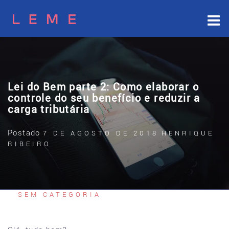
Skip
to
content
Lei do Bem parte 2: Como elaborar o
controle do seu benefício e reduzir a
carga tributária
Postado
7 DE AGOSTO DE 2018
HENRIQUE
RIBEIRO
SEM CATEGORIA