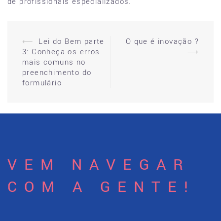
de profissionais especializados.
⟵
Lei do Bem parte
O que é inovação ?
Post
3: Conheça os erros
⟶
navigation
mais comuns no
preenchimento do
formulário
VEM NAVEGAR
COM A GENTE!