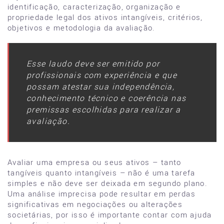
identificação, caracterização, organização e
propriedade legal dos ativos intangíveis, critérios,
objetivos e metodologia da avaliação.
Esse laudo deve ser emitido por
profissionais com experiência e que
possam atestar sua independência,
conhecimento técnico e coerência nas
premissas escolhidas para realizar a
avaliação.
Avaliar uma empresa ou seus ativos – tanto
tangíveis quanto intangíveis – não é uma tarefa
simples e não deve ser deixada em segundo plano.
Uma análise imprecisa pode resultar em perdas
significativas em negociações ou alterações
societárias, por isso é importante contar com ajuda