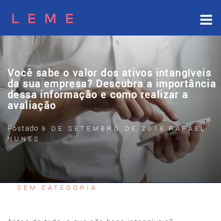
Skip
to
content
Você sabe o valor dos ativos intangíveis
da sua empresa? Descubra a importância
dessa informação e como realizar a
avaliação
Postado
9 DE SETEMBRO DE 2018
RAFAEL
NUNES
SEM CATEGORIA