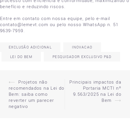
processo com eficiência e conformidade, maximizando o
benefício e reduzindo riscos.
Entre em contato com nossa equipe, pelo e-mail
contato@lemevt.com ou pelo nosso WhatsApp n. 51
9639-7959.
EXCLUSÃO ADICIONAL
INOVACAO
LEI DO BEM
PESQUISADOR EXCLUSIVO P&D
⟵
Projetos não
Principais impactos da
Post
recomendados na Lei do
Portaria MCTI nº
navigation
Bem: saiba como
9.563/2025 na Lei do
reverter um parecer
Bem
⟶
negativo